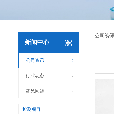
公司资
新闻中心
公司资讯
行业动态
常见问题
检测项目