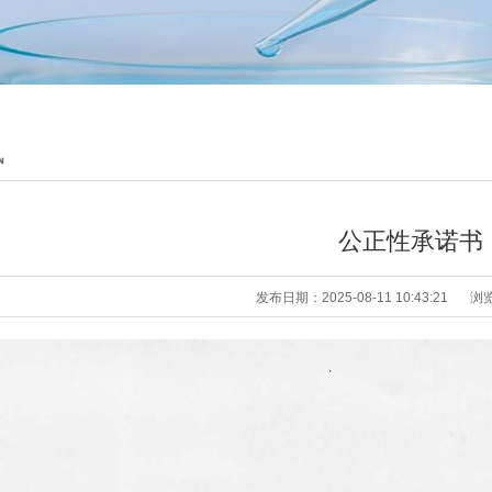
讯
公正性承诺书
发布日期：2025-08-11 10:43:21
浏览