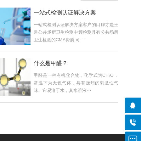
一站式检测认证解决方案
一站式检测认证解决方案客户的口碑才是王
道公共场所卫生检测中频检测具有公共场所
卫生检测的CMA资质 可···
什么是甲醛？
甲醛是一种有机化合物，化学式为CH₂O，
常温下为无色气体，具有强烈的刺激性气
味。它易溶于水，其水溶液···