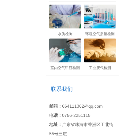
水质检测
环境空气质量检测
室内空气甲醛检测
工业废气检测
联系我们
邮箱：
664111362@qq.com
电话：
0756-2251115
地址：
广东省珠海市香洲区工北街
55号三层