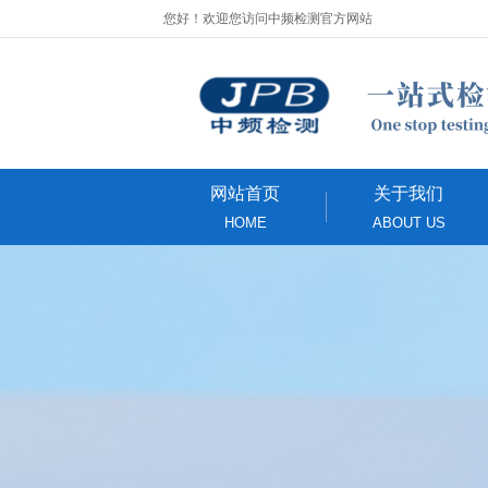
您好！欢迎您访问中频检测官方网站
网站首页
关于我们
HOME
ABOUT US