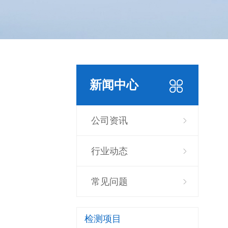
新闻中心
公司资讯
行业动态
常见问题
检测项目