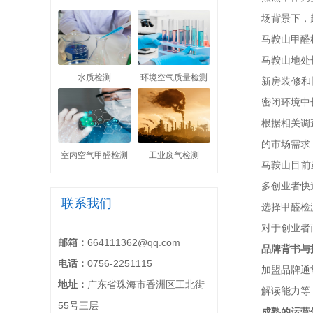
场背景下，
马鞍山甲醛
马鞍山地处
水质检测
环境空气质量检测
新房装修和
密闭环境中
根据相关调
的市场需求
室内空气甲醛检测
工业废气检测
马鞍山目前
多创业者快
联系我们
选择甲醛检
对于创业者
邮箱：
664111362@qq.com
品牌背书与
电话：
0756-2251115
加盟品牌通
地址：
广东省珠海市香洲区工北街
解读能力等
55号三层
成熟的运营