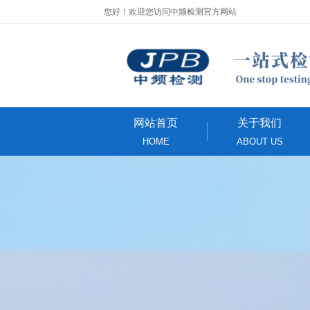
您好！欢迎您访问中频检测官方网站
网站首页
关于我们
HOME
ABOUT US