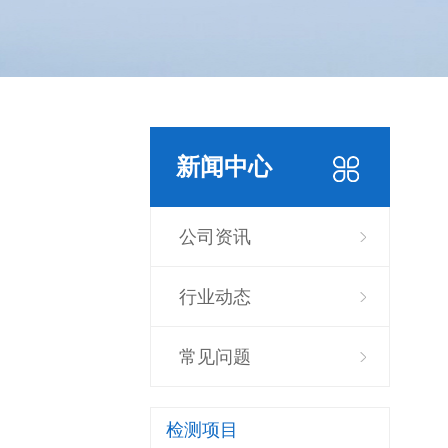
新闻中心
公司资讯
行业动态
常见问题
检测项目