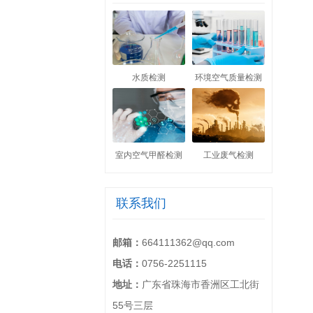
水质检测
环境空气质量检测
室内空气甲醛检测
工业废气检测
联系我们
邮箱：
664111362@qq.com
电话：
0756-2251115
地址：
广东省珠海市香洲区工北街
55号三层