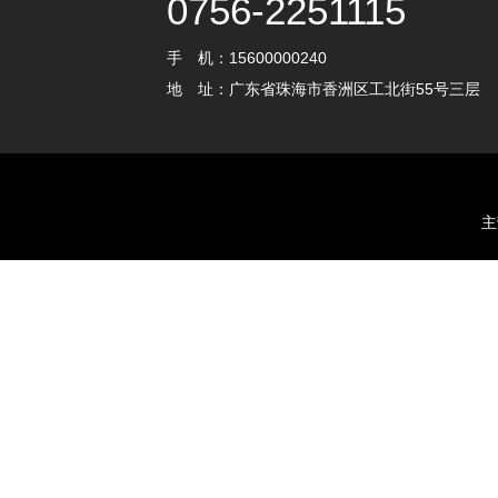
0756-2251115
手 机：15600000240
地 址：广东省珠海市香洲区工北街55号三层
主