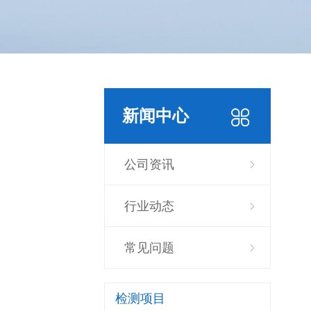
新闻中心
公司资讯
行业动态
常见问题
检测项目