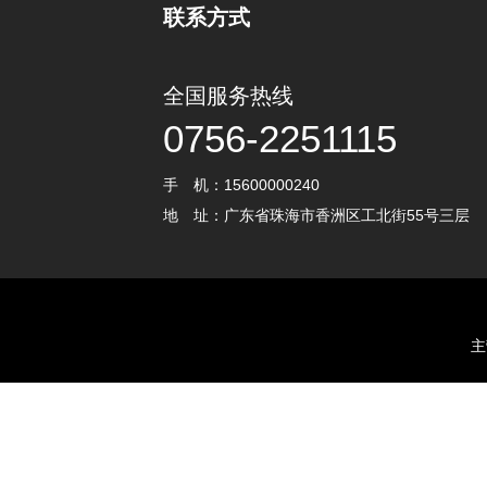
联系方式
全国服务热线
0756-2251115
手 机：15600000240
地 址：广东省珠海市香洲区工北街55号三层
主