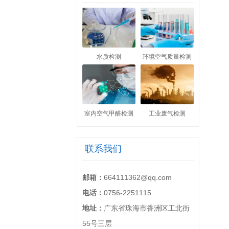
水质检测
环境空气质量检测
室内空气甲醛检测
工业废气检测
联系我们
邮箱：
664111362@qq.com
电话：
0756-2251115
地址：
广东省珠海市香洲区工北街
55号三层