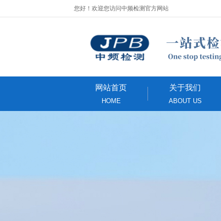
您好！欢迎您访问中频检测官方网站
网站首页
关于我们
HOME
ABOUT US