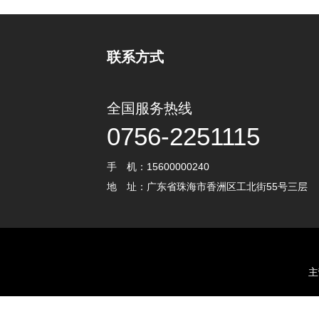
联系方式
全国服务热线
0756-2251115
手 机：15600000240
地 址：广东省珠海市香洲区工北街55号三层
主