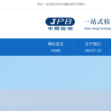
您好！欢迎您访问中频检测官方网站
网站首页
关于我们
HOME
ABOUT US