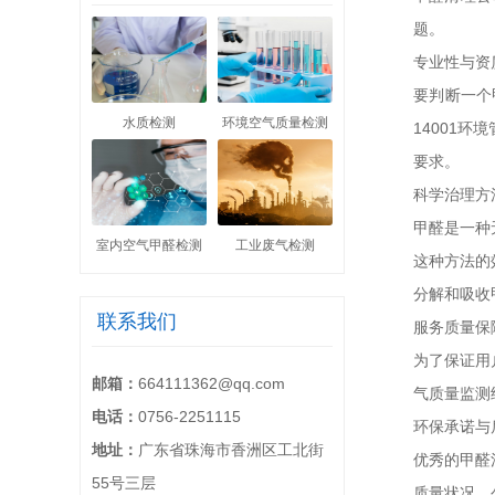
题。
专业性与资
要判断一个
水质检测
环境空气质量检测
14001
要求。
科学治理方
甲醛是一种
室内空气甲醛检测
工业废气检测
这种方法的
分解和吸收
联系我们
服务质量保
为了保证用
邮箱：
664111362@qq.com
气质量监测
电话：
0756-2251115
环保承诺与
地址：
广东省珠海市香洲区工北街
优秀的甲醛
55号三层
质量状况，