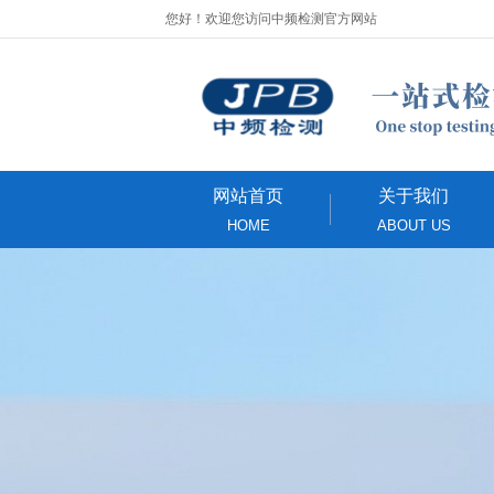
您好！欢迎您访问中频检测官方网站
网站首页
关于我们
HOME
ABOUT US