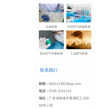
水质检测
环境空气质量检测
室内空气甲醛检测
工业废气检测
联系我们
邮箱：
664111362@qq.com
电话：
0756-2251115
地址：
广东省珠海市香洲区工北街
55号三层