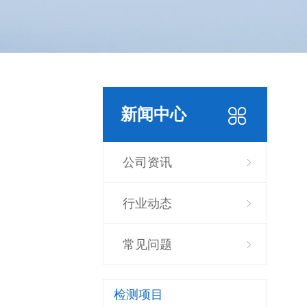
新闻中心
公司资讯
行业动态
常见问题
检测项目