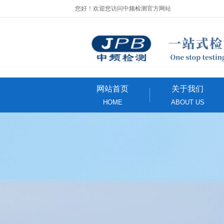
您好！欢迎您访问中频检测官方网站
网站首页
关于我们
HOME
ABOUT US