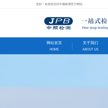
您好！欢迎您访问中频检测官方网站
网站首页
关于我们
HOME
ABOUT US