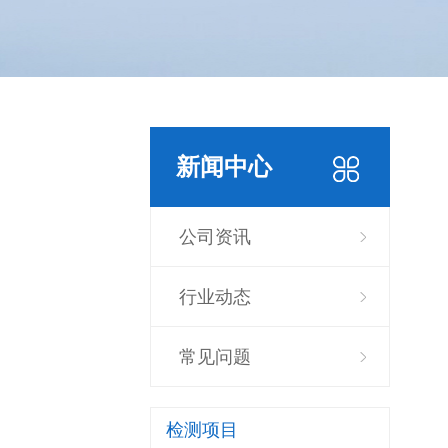
新闻中心
公司资讯
行业动态
常见问题
检测项目