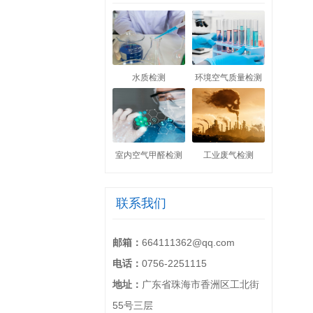
水质检测
环境空气质量检测
室内空气甲醛检测
工业废气检测
联系我们
邮箱：
664111362@qq.com
电话：
0756-2251115
地址：
广东省珠海市香洲区工北街
55号三层