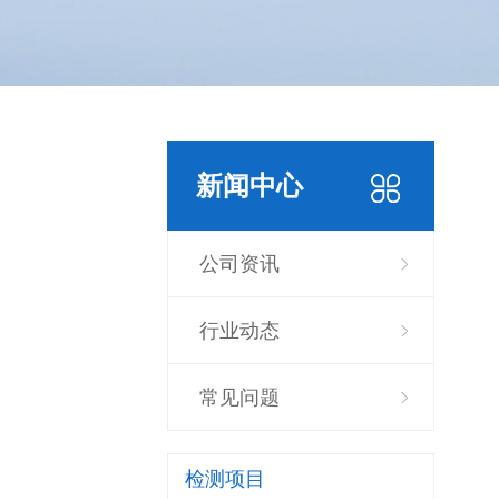
新闻中心
公司资讯
行业动态
常见问题
检测项目