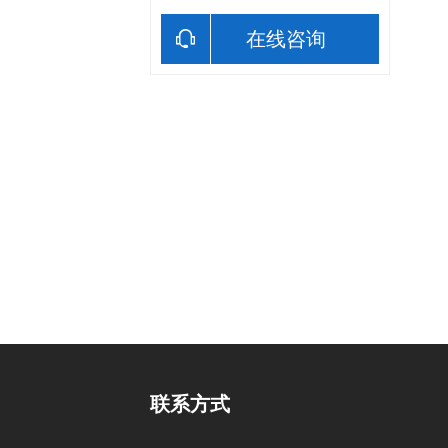
在线咨询
联系方式