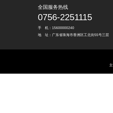
全国服务热线
0756-2251115
手 机：15600000240
地 址：广东省珠海市香洲区工北街55号三层
主