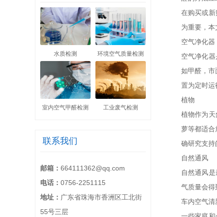
在购买或新
为重要，本
空气净化器
水质检测
环境空气质量检测
空气净化器
如甲醛，市
置为定时运
植物
室内空气甲醛检测
工业废气检测
植物作为天
萝等都适合
联系我们
确研究支持
自然通风
邮箱：
664111362@qq.com
自然通风是
电话：
0756-2251115
气质量会得
地址：
广东省珠海市香洲区工北街
车内空气清
55号三层
一些家庭和