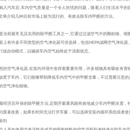
购入汽车后,车内空气质量是一个令人担忧的问题，随着人们生活水平的
文将介绍几种目前市场上较为流行的、有效去除车内甲醛的方法。
是当前最常见且实用的除甲醛工具之一,它通过过滤空气中的颗粒物、细
面上有许多不同类型的空气净化器可供选择，包括HEPA滤网空气净化
行或自动模式，以确保车内空气始终处于清新状态。
然的空气净化器,在室内环境中发挥着重要作用，许多植物具有吸收有害
放置于车内，它们能够帮助降低车内空气中的甲醛含量，不过需要注意的
的空气净化植物。
最经济且环保的除甲醛方法,定期开窗通风能有效地减少车内甲醛浓度，
到显著改善，如果长时间无法打开车窗，可以选择安装内循环系统或者使
新剂
个人喜欢使用含有活性炭或其他吸附材料的空气清新剂来快速去除车内异