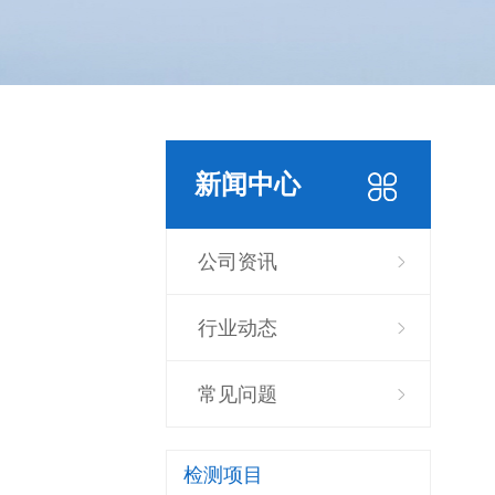
新闻中心
公司资讯
行业动态
常见问题
检测项目