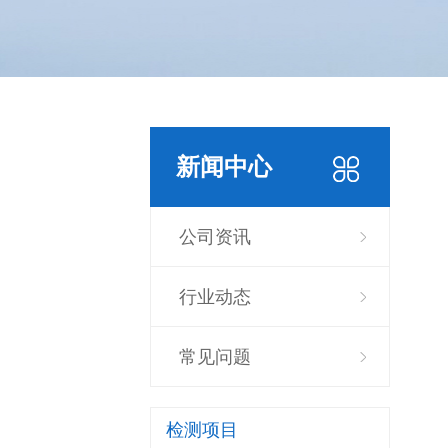
新闻中心
公司资讯
行业动态
常见问题
检测项目