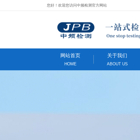
您好！欢迎您访问中频检测官方网站
网站首页
关于我们
HOME
ABOUT US