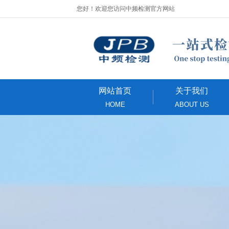
您好！欢迎您访问中频检测官方网站
网站首页
关于我们
HOME
ABOUT US