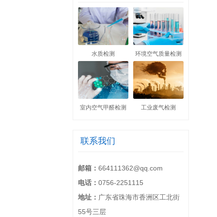
水质检测
环境空气质量检测
室内空气甲醛检测
工业废气检测
联系我们
邮箱：
664111362@qq.com
电话：
0756-2251115
地址：
广东省珠海市香洲区工北街
55号三层