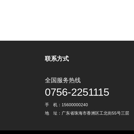
联系方式
全国服务热线
0756-2251115
手 机：15600000240
地 址：广东省珠海市香洲区工北街55号三层