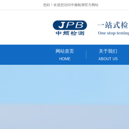
您好！欢迎您访问中频检测官方网站
网站首页
关于我们
HOME
ABOUT US