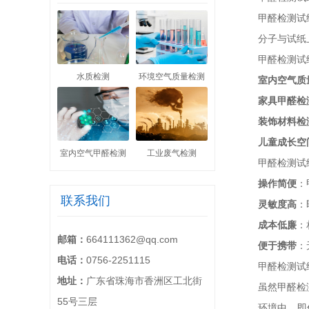
甲醛检测试
分子与试纸
甲醛检测试
水质检测
环境空气质量检测
室内空气质
家具甲醛检
装饰材料检
儿童成长空
室内空气甲醛检测
工业废气检测
甲醛检测试
操作简便
：
联系我们
灵敏度高
：
成本低廉
：
邮箱：
664111362@qq.com
便于携带
：
电话：
0756-2251115
甲醛检测试
地址：
广东省珠海市香洲区工北街
虽然甲醛检
55号三层
环境中，即