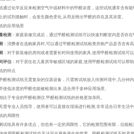
纸通过化学反应来检测空气中或材料中的甲醛浓度，这些试纸通常含有能
上的试剂接触时，会发生颜色变化,从而反映出甲醛的存在及其浓度。
纸的应用场景
量检测
：家庭装修完成后，通过甲醛检测试纸可以快速判断室内是否存在
测
：消费者在选购家具时,可以通过甲醛检测试纸检查所购产品是否含有
测
：对于新装修的房间或者需要长时间使用的家具,使用甲醛检测试纸可
间评估
：对于居住在儿童房等敏感区域的家庭,使用甲醛检测试纸可以帮
纸的特点
甲醛检测试纸无需复杂的仪器设备，只需将试纸放入待测环境中,几分钟
即使低浓度的甲醛也能被检测出来,适合用于多种应用场景。
相比于专业的甲醛检测仪,甲醛检测试纸的价格更加亲民。
无需专业人员指导，使用者可以直接在现场进行检测,非常适合日常生活
纸的局限性
测试纸具有许多优点，但也有一定的局限性，它的检测范围有限，仅能检
使使用甲醛检测试纸也无法完全避免潜在的危害，甲醛检测试纸不能直接