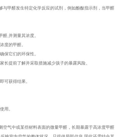
够与甲醛发生特定化学反应的试剂，例如酚酞指示剂，当甲醛
甲醛,并测量其浓度。
高浓度的甲醛。
以确保它们的环保性。
助家长提前了解并采取措施减少孩子的暴露风险。
内即可获得结果。
中使用。
测空气中或某些材料表面的微量甲醛，长期暴露于高浓度甲醛
反映室内空气的整体状况，只提供局部信息,因此还需结合其