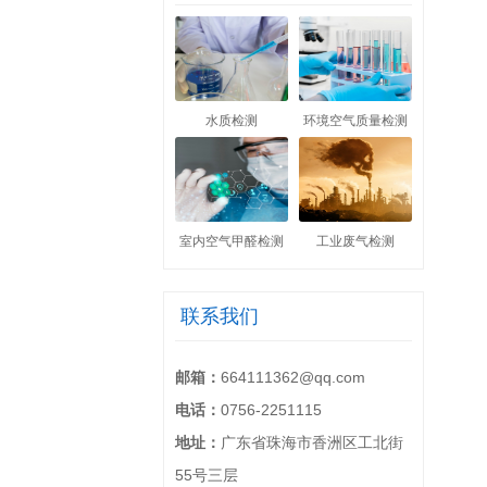
水质检测
环境空气质量检测
室内空气甲醛检测
工业废气检测
联系我们
邮箱：
664111362@qq.com
电话：
0756-2251115
地址：
广东省珠海市香洲区工北街
55号三层