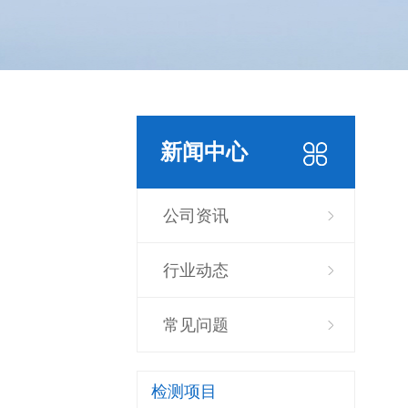
新闻中心
公司资讯
行业动态
常见问题
检测项目