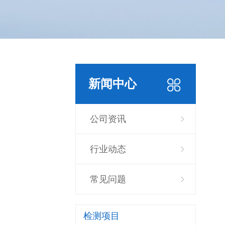
新闻中心
公司资讯
行业动态
常见问题
检测项目