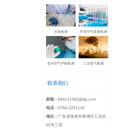
水质检测
环境空气质量检测
室内空气甲醛检测
工业废气检测
联系我们
邮箱：
664111362@qq.com
电话：
0756-2251115
地址：
广东省珠海市香洲区工北街
55号三层