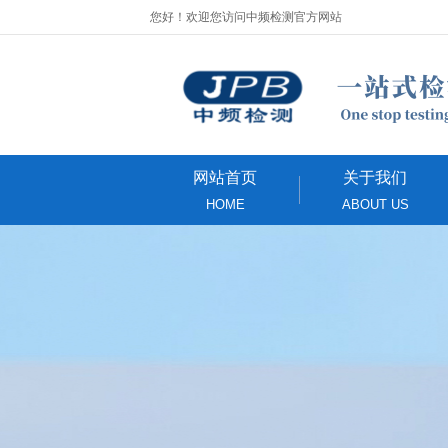
您好！欢迎您访问中频检测官方网站
网站首页
关于我们
HOME
ABOUT US