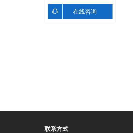
在线咨询
联系方式