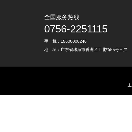
全国服务热线
0756-2251115
手 机：15600000240
地 址：广东省珠海市香洲区工北街55号三层
主