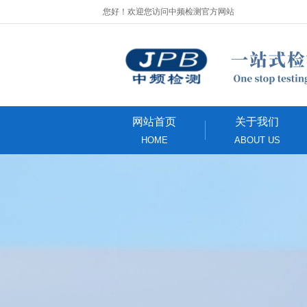
您好！欢迎您访问中频检测官方网站
网站首页
关于我们
HOME
ABOUT US