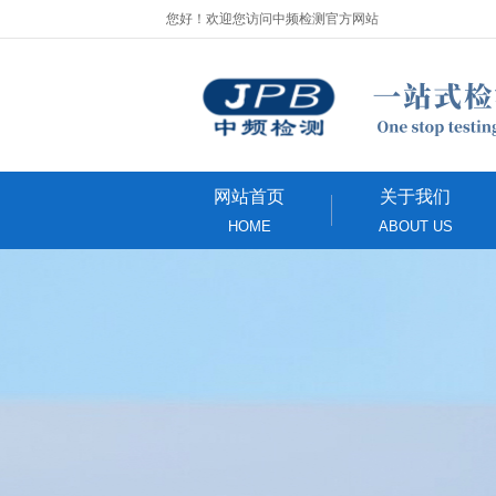
您好！欢迎您访问中频检测官方网站
网站首页
关于我们
HOME
ABOUT US