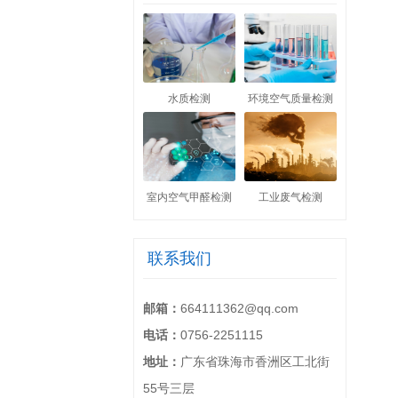
水质检测
环境空气质量检测
室内空气甲醛检测
工业废气检测
联系我们
邮箱：
664111362@qq.com
电话：
0756-2251115
地址：
广东省珠海市香洲区工北街
55号三层