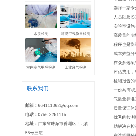
选择一家专
人员以及I
实验室设施
水质检测
环境空气质量检测
高质量的实
程序也是衡
成本效益分
在众多选项
室内空气甲醛检测
工业废气检测
评估费用，
检测报告的
联系我们
一份具有权
气质量标准
邮箱：
664111362@qq.com
质量保证体
电话：
0756-2251115
优秀的检测
地址：
广东省珠海市香洲区工北街
助解决在检
55号三层
在选择甲醛