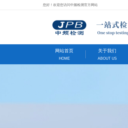
您好！欢迎您访问中频检测官方网站
网站首页
关于我们
HOME
ABOUT US