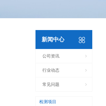
新闻中心
公司资讯
行业动态
常见问题
检测项目