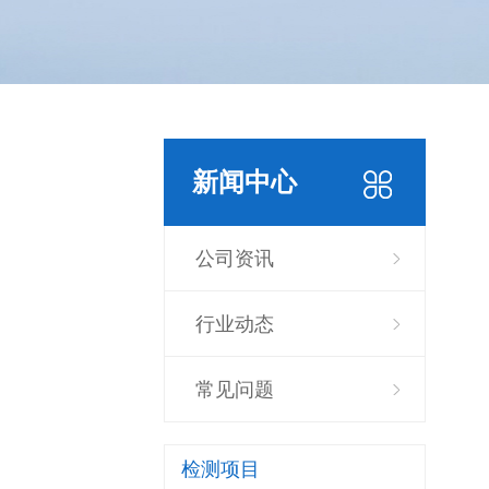
新闻中心
公司资讯
行业动态
常见问题
检测项目