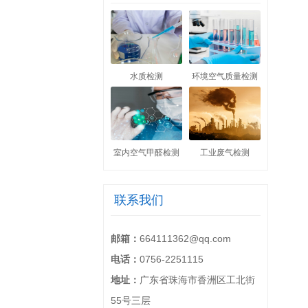
水质检测
环境空气质量检测
室内空气甲醛检测
工业废气检测
联系我们
邮箱：
664111362@qq.com
电话：
0756-2251115
地址：
广东省珠海市香洲区工北街
55号三层