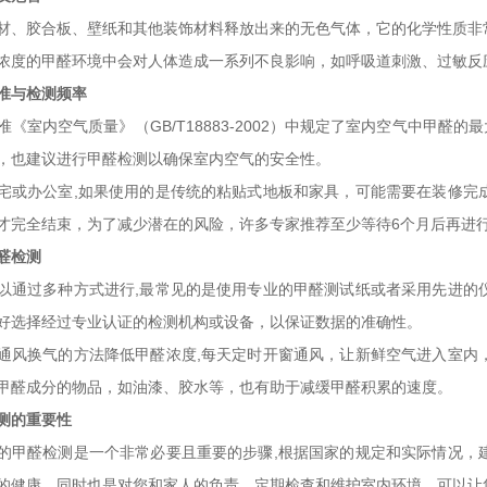
材、胶合板、壁纸和其他装饰材料释放出来的无色气体，它的化学性质非
浓度的甲醛环境中会对人体造成一系列不良影响，如呼吸道刺激、过敏反
准与检测频率
准《室内空气质量》（GB/T18883-2002）中规定了室内空气中甲醛
，也建议进行甲醛检测以确保室内空气的安全性。
宅或办公室,如果使用的是传统的粘贴式地板和家具，可能需要在装修完
才完全结束，为了减少潜在的风险，许多专家推荐至少等待6个月后再进
醛检测
以通过多种方式进行,最常见的是使用专业的甲醛测试纸或者采用先进的
好选择经过专业认证的检测机构或设备，以保证数据的准确性。
通风换气的方法降低甲醛浓度,每天定时开窗通风，让新鲜空气进入室内
甲醛成分的物品，如油漆、胶水等，也有助于减缓甲醛积累的速度。
测的重要性
的甲醛检测是一个非常必要且重要的步骤,根据国家的规定和实际情况，
的健康，同时也是对您和家人的负责，定期检查和维护室内环境，可以让