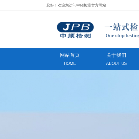
您好！欢迎您访问中频检测官方网站
网站首页
关于我们
HOME
ABOUT US