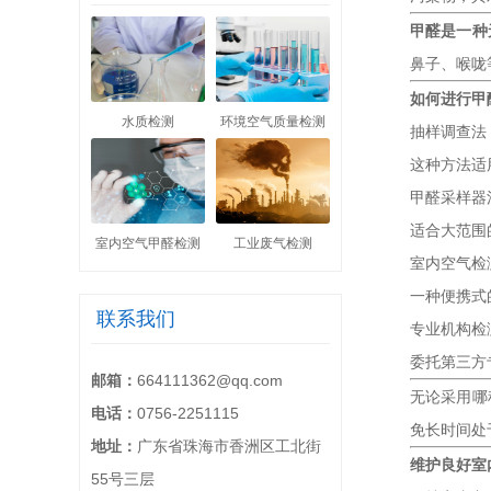
甲醛是一种
鼻子、喉咙
如何进行甲
水质检测
环境空气质量检测
抽样调查法
这种方法适
甲醛采样器
适合大范围
室内空气甲醛检测
工业废气检测
室内空气检
一种便携式
联系我们
专业机构检
委托第三方
邮箱：
664111362@qq.com
无论采用哪
电话：
0756-2251115
免长时间处
地址：
广东省珠海市香洲区工北街
维护良好室
55号三层