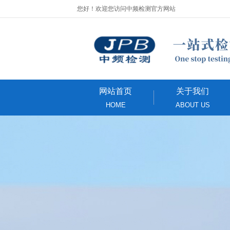
您好！欢迎您访问中频检测官方网站
网站首页
关于我们
HOME
ABOUT US