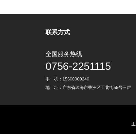
联系方式
全国服务热线
0756-2251115
手 机：15600000240
地 址：广东省珠海市香洲区工北街55号三层
主