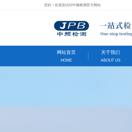
您好！欢迎您访问中频检测官方网站
网站首页
关于我们
HOME
ABOUT US