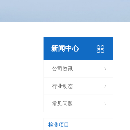
新闻中心
公司资讯
行业动态
常见问题
检测项目