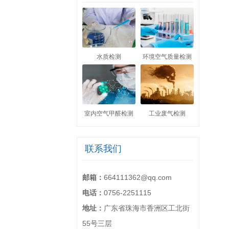
水质检测
环境空气质量检测
室内空气甲醛检测
工业废气检测
联系我们
邮箱：
664111362@qq.com
电话：
0756-2251115
地址：
广东省珠海市香洲区工北街
55号三层