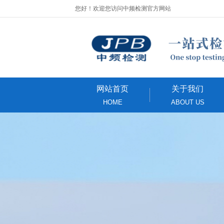
您好！欢迎您访问中频检测官方网站
网站首页
关于我们
HOME
ABOUT US