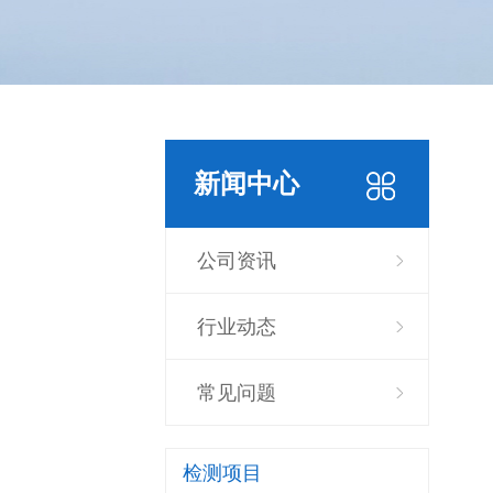
新闻中心
公司资讯
行业动态
常见问题
检测项目