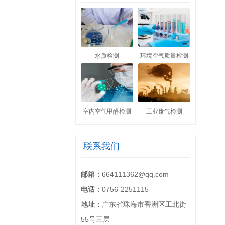
水质检测
环境空气质量检测
室内空气甲醛检测
工业废气检测
联系我们
邮箱：
664111362@qq.com
电话：
0756-2251115
地址：
广东省珠海市香洲区工北街
55号三层