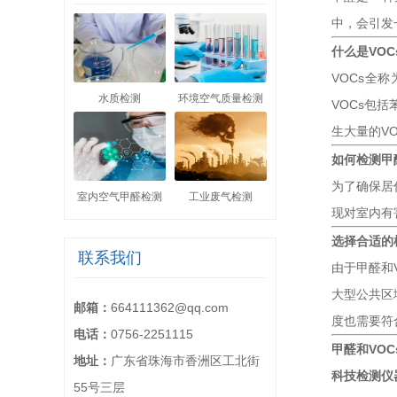
中，会引发
什么是VOC
VOCs全
水质检测
环境空气质量检测
VOCs包
生大量的VO
如何检测甲
为了确保居
室内空气甲醛检测
工业废气检测
现对室内有
选择合适的
联系我们
由于甲醛和
大型公共区
邮箱：
664111362@qq.com
度也需要符
电话：
0756-2251115
甲醛和VO
地址：
广东省珠海市香洲区工北街
科技检测仪
55号三层