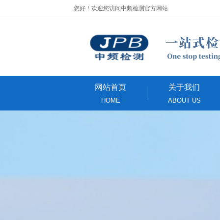
您好！欢迎您访问中频检测官方网站
网站首页
关于我们
HOME
ABOUT US