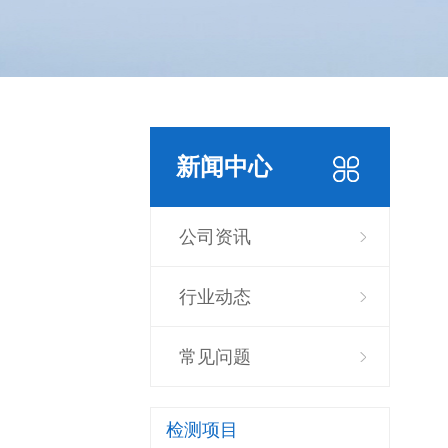
新闻中心
公司资讯
行业动态
常见问题
检测项目