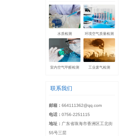
水质检测
环境空气质量检测
室内空气甲醛检测
工业废气检测
联系我们
邮箱：
664111362@qq.com
电话：
0756-2251115
地址：
广东省珠海市香洲区工北街
55号三层