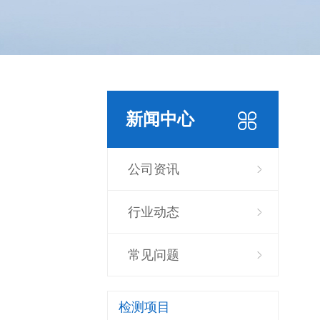
新闻中心
公司资讯
行业动态
常见问题
检测项目