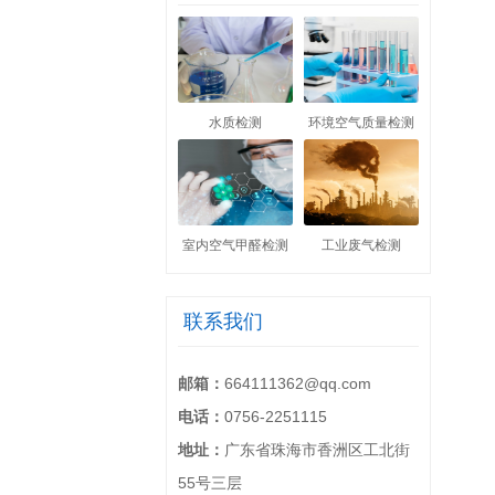
水质检测
环境空气质量检测
室内空气甲醛检测
工业废气检测
联系我们
邮箱：
664111362@qq.com
电话：
0756-2251115
地址：
广东省珠海市香洲区工北街
55号三层