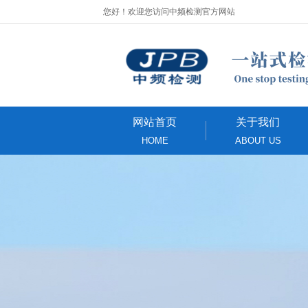
您好！欢迎您访问中频检测官方网站
网站首页
关于我们
HOME
ABOUT US