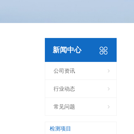
新闻中心
公司资讯
行业动态
常见问题
检测项目