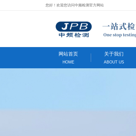
您好！欢迎您访问中频检测官方网站
网站首页
关于我们
HOME
ABOUT US