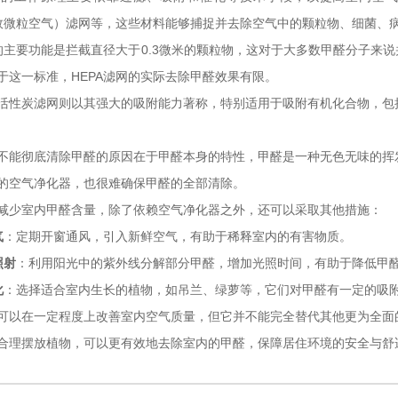
高效微粒空气）滤网等，这些材料能够捕捉并去除空气中的颗粒物、细菌、
网的主要功能是拦截直径大于0.3微米的颗粒物，这对于大多数甲醛分子来说
于这一标准，HEPA滤网的实际去除甲醛效果有限。
活性炭滤网则以其强大的吸附能力著称，特别适用于吸附有机化合物，包
不能彻底清除甲醛的原因在于甲醛本身的特性，甲醛是一种无色无味的挥
的空气净化器，也很难确保甲醛的全部清除。
减少室内甲醛含量，除了依赖空气净化器之外，还可以采取其他措施：
气
：定期开窗通风，引入新鲜空气，有助于稀释室内的有害物质。
照射
：利用阳光中的紫外线分解部分甲醛，增加光照时间，有助于降低甲
化
：选择适合室内生长的植物，如吊兰、绿萝等，它们对甲醛有一定的吸
可以在一定程度上改善室内空气质量，但它并不能完全替代其他更为全面
合理摆放植物，可以更有效地去除室内的甲醛，保障居住环境的安全与舒