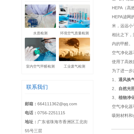
HEPA（
HEPA滤
米，远远小
水质检测
环境空气质量检测
相比之下，
内的甲醛。
空气净化器
使用了高效
室内空气甲醛检测
工业废气检测
为了进一步
1、
通风换
联系我们
2、
自然光
3、
植物净
邮箱：
664111362@qq.com
空气净化器
电话：
0756-2251115
吸附材料和
地址：
广东省珠海市香洲区工北街
55号三层