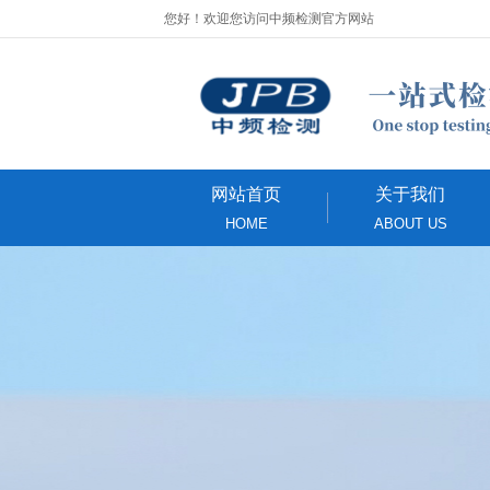
您好！欢迎您访问中频检测官方网站
网站首页
关于我们
HOME
ABOUT US