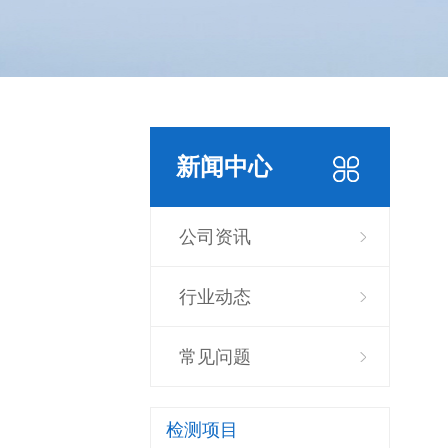
新闻中心
公司资讯
行业动态
常见问题
检测项目