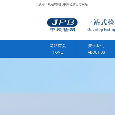
您好！欢迎您访问中频检测官方网站
网站首页
关于我们
HOME
ABOUT US