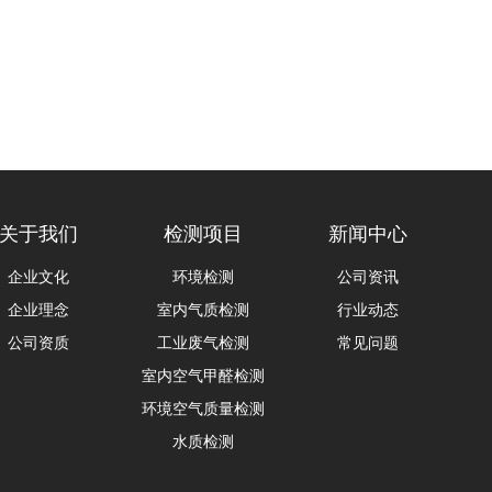
关于我们
检测项目
新闻中心
企业文化
环境检测
公司资讯
企业理念
室内气质检测
行业动态
公司资质
工业废气检测
常见问题
室内空气甲醛检测
环境空气质量检测
水质检测