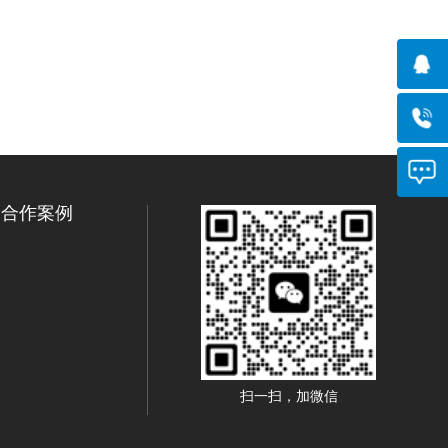
合作案例
扫一扫，加微信