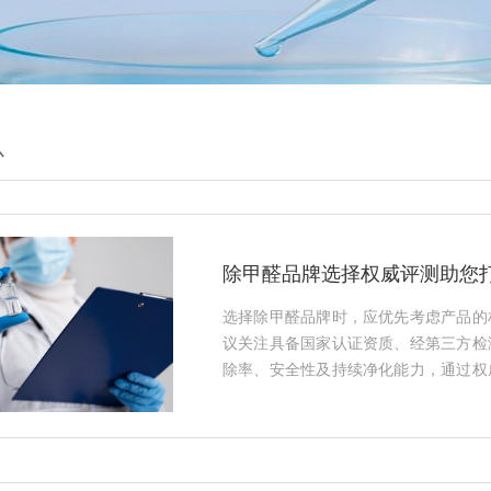
心
除甲醛品牌选择权威评测助您
选择除甲醛品牌时，应优先考虑产品的
议关注具备国家认证资质、经第三方检
除率、安全性及持续净化能力，通过权
助力打造健康、安全的家居环境。···