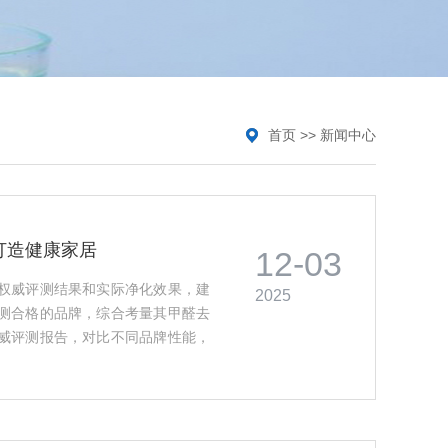
首页
>>
新闻中心
打造健康家居
12-03
权威评测结果和实际净化效果，建
2025
测合格的品牌，综合考量其甲醛去
威评测报告，对比不同品牌性能，