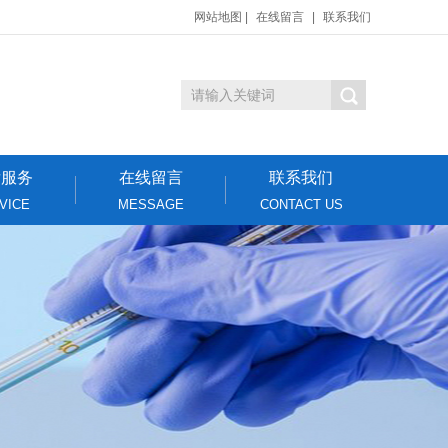
网站地图
|
在线留言
|
联系我们
后服务
在线留言
联系我们
VICE
MESSAGE
CONTACT US