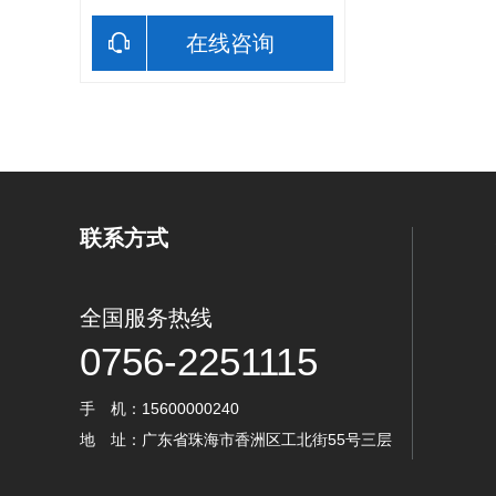
在线咨询
联系方式
全国服务热线
0756-2251115
手 机：15600000240
地 址：广东省珠海市香洲区工北街55号三层