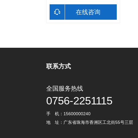
在线咨询
联系方式
全国服务热线
0756-2251115
手 机：15600000240
地 址：广东省珠海市香洲区工北街55号三层