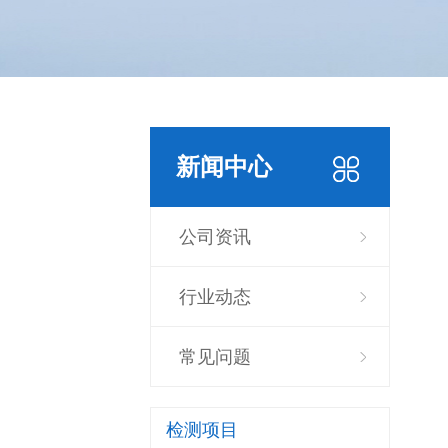
新闻中心
公司资讯
行业动态
常见问题
检测项目