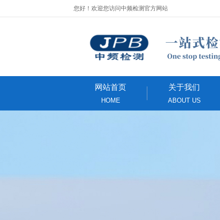
您好！欢迎您访问中频检测官方网站
网站首页
关于我们
HOME
ABOUT US