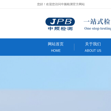
您好！欢迎您访问中频检测官方网站
网站首页
关于我们
HOME
ABOUT US