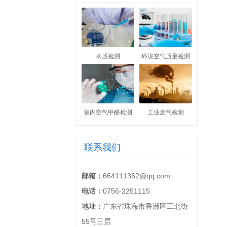
水质检测
环境空气质量检测
室内空气甲醛检测
工业废气检测
联系我们
邮箱：
664111362@qq.com
电话：
0756-2251115
地址：
广东省珠海市香洲区工北街
55号三层