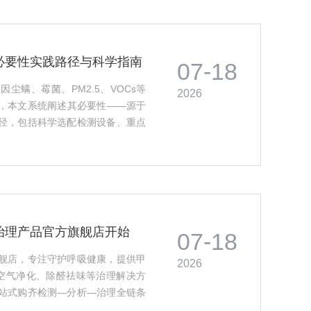
必要性实践路径与科学指南
07-18
尘螨、霉菌、PM2.5、VOCs等
2026
，本文系统阐述其必要性——源于
径，包括科学选配检测设备、重点
循证医学的干预指南，如针对性净
全呼吸环境。（128字）···
治理产品官方旗舰店开始
07-18
舰店，专注守护呼吸健康，提供甲
2026
器及空气净化、除醛祛味等治理解决方
站式购齐检测—分析—治理全链条
吸环境。（98字）···