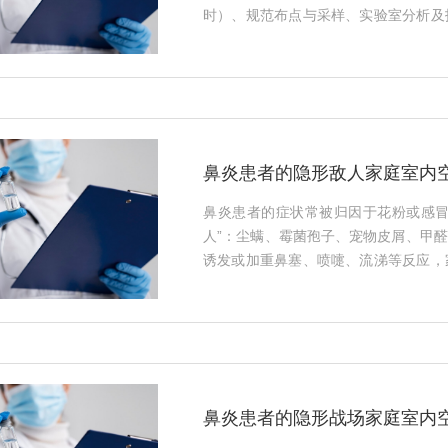
时）、规范布点与采样、实验室分析及
检、拒绝非标方法等常见误区，确保复
供可靠依据。（98字）···
鼻炎患者的隐形敌人家庭室内
鼻炎患者的症状常被归因于花粉或感冒
人”：尘螨、霉菌孢子、宠物皮屑、甲醛
诱发或加重鼻塞、喷嚏、流涕等反应，
成污染温床，定期开展专业室内空气检
度，为净化、除湿、通风等干预提供科
或缺的一环。（128字）···
鼻炎患者的隐形战场家庭室内