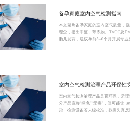
备孕家庭室内空气检测指南
本文聚焦备孕家庭的室内空气质量，强
理念，指出甲醛、苯系物、TVOC及P
胎儿发育，建议孕前3–6个月开展专
具及通风状况，提供简易自测与专业机
学净化与持续监测，助力营造安全、洁净的
室内空气检测治理产品环保性
室内空气检测治理产品是否环保，需理
分产品宣称“绿色”“无毒”，但可能含 und
染；检测设备若未经校准，数据失真反
应通过权威认证（如CMA、CNAS）
费者需警惕营销话术，关注成分透明度