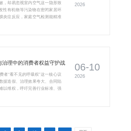
敏，却易忽视室内空气这一隐形致
2026
挥发性有机物等污染物在密闭家居环
膜炎症反应，家庭空气检测能精准
使用空气净化器、除湿机或源头治
控制的重要一环，不应被低估或忽
与治理中的消费者权益守护战
06-10
费者“看不见的呼吸权”这一核心议
2026
数据造假、治理效果夸大、合同陷
难以维权，呼吁完善行业标准、强
公众健康意识与权益保护意识同步
人等敏感人群的呼吸健康权益。