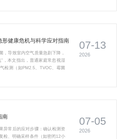
隐形健康危机与科学应对指南
07-13
菌，导致室内空气质量急剧下降，
2026
机”，本文指出，普通家庭常忽视湿
检测（如PM2.5、TVOC、霉菌
案：控制湿度（40%–60%）、
机与HEPA净化器、定期清洁死
·
指南
07-05
果异常后的应对步骤：确认检测资
2026
复检、明确采样条件（如密闭12小