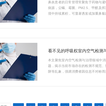
鼻炎患者的日常管理常聚焦于药物与避
病源，尘螨、霉菌、PM2.5、甲醛及
境中持续累积，可显著诱发或加重鼻黏
识别超标因子，为科学净化（如针对性
理）提供依据，是实现鼻炎长期稳定
略。（128字）···
看不见的呼吸权室内空气检测
本文聚焦室内空气检测与治理领域中消
题，揭示当前市场存在的检测不规范、
阱等乱象，强调消费者因信息不对称而
化监管执法、提升检测透明度，并推动
提升，切实守护居民尤其是儿童、老
（128字）···