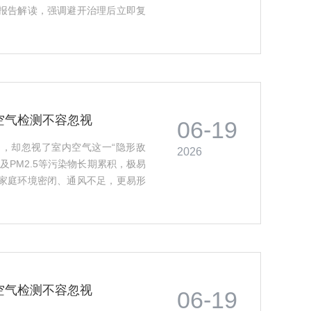
报告解读，强调避开治理后立即复
检结果权威有效，为维权或治理提
空气检测不容忽视
06-19
，却忽视了室内空气这一“隐形敌
2026
及PM2.5等污染物长期累积，极易
家庭环境密闭、通风不足，更易形
测，可精准识别过敏原与有害物浓
学依据，是鼻炎患者居家管理不可
空气检测不容忽视
06-19