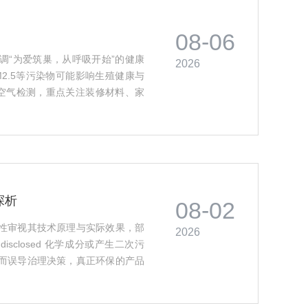
08-06
调“为爱筑巢，从呼吸开始”的健康
2026
M2.5等污染物可能影响生殖健康与
业空气检测，重点关注装修材料、家
构选择建议，并倡导源头控制、科
孕育环境。（128字）···
探析
08-02
性审视其技术原理与实际效果，部
2026
isclosed 化学成分或产生二次污
而误导治理决策，真正环保的产品
，且治理过程不释放有害副产物，消
、第三方检测报告及长期安全性验